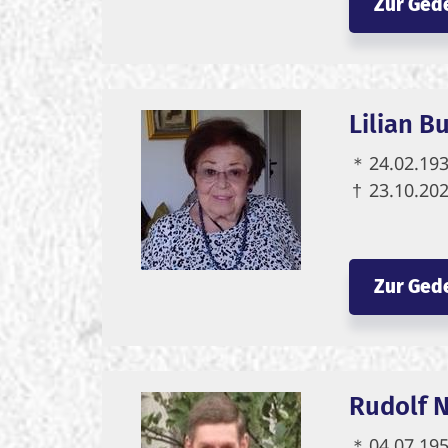
Zur Ged
Lilian B
＊
24.02.19
†
23.10.20
Zur Ged
Rudolf 
＊
04.07.19