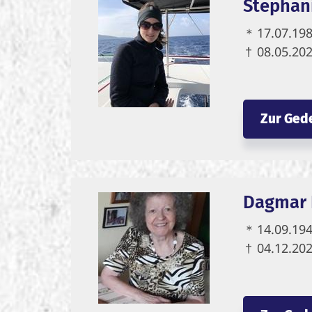
Stephan
＊
17.07.19
†
08.05.20
Zur Ged
Dagmar 
＊
14.09.19
†
04.12.20