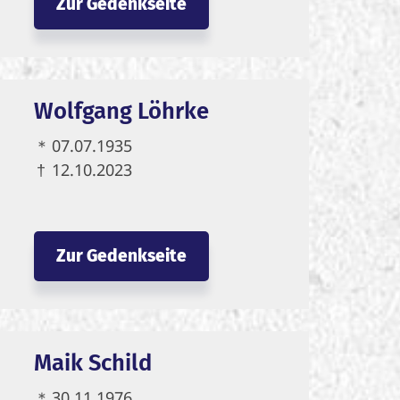
Zur Gedenkseite
Wolfgang Löhrke
＊
07.07.1935
†
12.10.2023
Zur Gedenkseite
Maik Schild
＊
30.11.1976