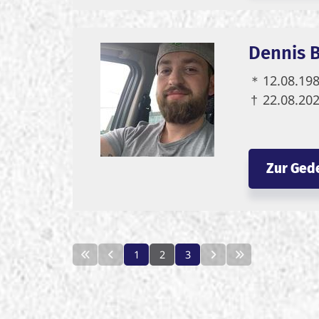
Dennis B
＊
12.08.19
†
22.08.20
Zur Ged
1
2
3