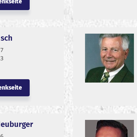
enkseite
usch
37
23
enkseite
Neuburger
56