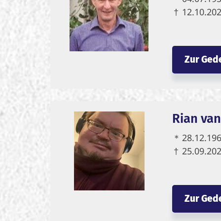
†
12.10.20
Zur Ged
Rian va
＊
28.12.19
†
25.09.20
Zur Ged