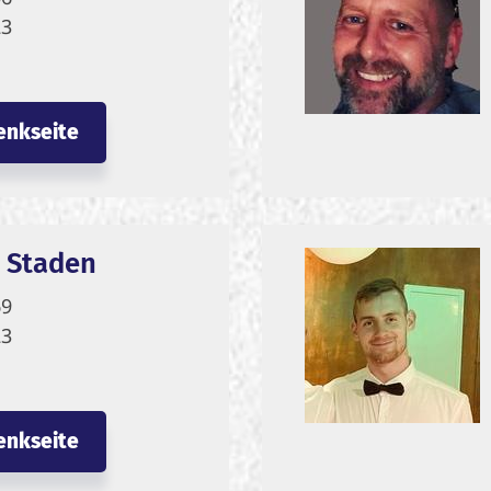
23
enkseite
n Staden
69
23
enkseite