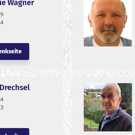
ie Wagner
89
24
enkseite
Drechsel
44
23