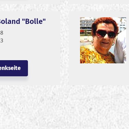
oland "Bolle"
88
23
enkseite