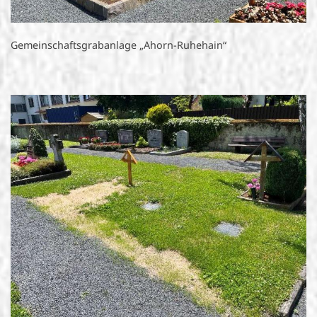
Gemeinschaftsgrabanlage „Ahorn-Ruhehain“