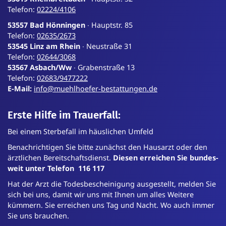
Telefon:
02224/4106
53557 Bad Hönningen
∙ Hauptstr. 85
Telefon:
02635/2673
53545 Linz am Rhein
∙ Neustraße 31
Telefon:
02644/3068
53567 Asbach/Ww
∙ Grabenstraße 13
Telefon:
02683/9477222
E-Mail:
info@muehlhoefer-bestattungen.de
Erste Hilfe im Trauerfall:
Bei einem Sterbefall im häuslichen Umfeld
Benachrichtigen Sie bitte zunächst den Hausarzt oder den
ärztlichen Bereit­schafts­dienst.
Diesen erreichen Sie bundes­
weit unter Telefon 116 117
Hat der Arzt die Todes­bescheinigung ausgestellt, melden Sie
sich bei uns, damit wir uns mit Ihnen um alles Weitere
kümmern. Sie erreichen uns Tag und Nacht. Wo auch immer
Sie uns brauchen.