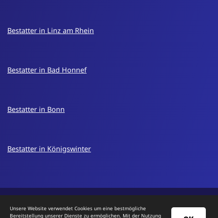
Bestatter in Linz am Rhein
Bestatter in Bad Honnef
Bestatter in Bonn
Bestatter in Königswinter
Unsere Website verwendet Cookies um eine bestmögliche
© 2026 Mühlhöfer Bestattungen
Bereitstellung unserer Dienste zu ermöglichen. Mit der Nutzung